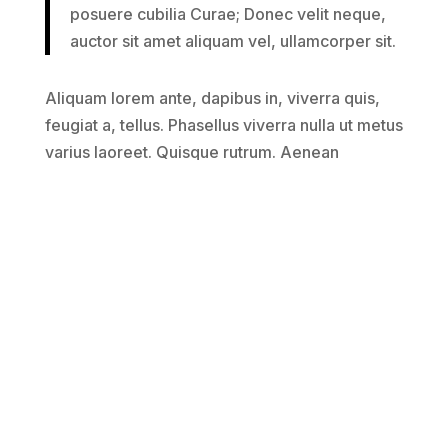
posuere cubilia Curae; Donec velit neque,
auctor sit amet aliquam vel, ullamcorper sit.
Aliquam lorem ante, dapibus in, viverra quis,
feugiat a, tellus. Phasellus viverra nulla ut metus
varius laoreet. Quisque rutrum. Aenean
imperdiet. Etiam ultricies nisi vel augue.
Curabitur ullamcorper ultricies nisi. Nam eget
dui. Etiam rhoncus. Maecenas tempus, tellus
eget condimentum rhoncus, sem quam semper
libero, sit amet adipiscing sem neque sed
ipsum. Nam quam nunc, blandit vel, luctus
pulvinar, hendrerit id, lorem. Maecenas nec
odio et ante tincidunt tempus. Donec vitae
sapien ut libero venenatis faucibus. Nullam quis
ante. Etiam sit amet orci eget eros faucibus